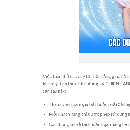
Việc tuân thủ các quy tắc nền tảng giúp hệ 
khi có ý định thực hiện
đăng ký THIENHAB
sản sau này:
Thành viên tham gia bắt buộc phải đạt ng
Mỗi khách hàng chỉ được phép sử dụng một
Các thông tin về tài khoản ngân hàng liê