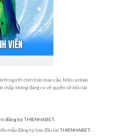
lưới người chơi trên toàn cầu. Mọi cá nhân
h chấp không đáng có về quyền sở hữu tài
ành
đăng ký THIENHABET
.
 biểu mẫu đăng ký ban đầu tại
THIENHABET
.