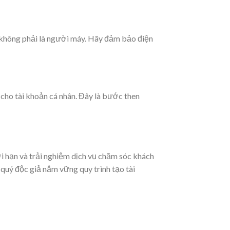
không phải là người máy. Hãy đảm bảo điện
cho tài khoản cá nhân. Đây là bước then
 hạn và trải nghiệm dịch vụ chăm sóc khách
 quý độc giả nắm vững quy trình tạo tài