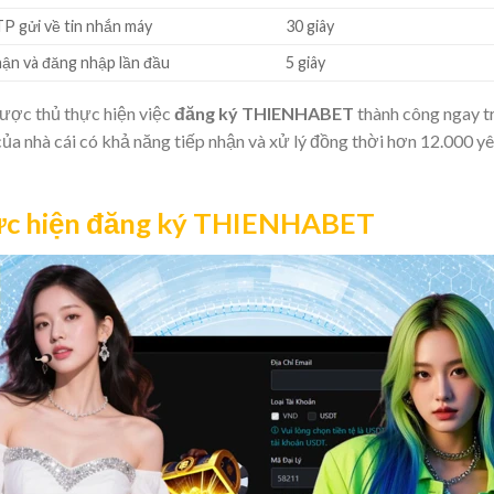
P gửi về tin nhắn máy
30 giây
ận và đăng nhập lần đầu
5 giây
cược thủ thực hiện việc
đăng ký THIENHABET
thành công ngay t
ủa nhà cái có khả năng tiếp nhận và xử lý đồng thời hơn 12.000 y
thực hiện đăng ký THIENHABET