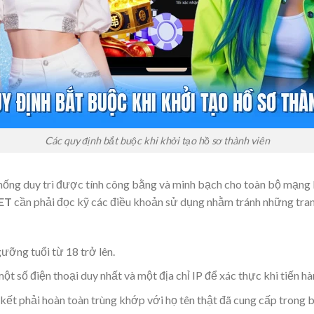
Các quy định bắt buộc khi khởi tạo hồ sơ thành viên
thống duy trì được tính công bằng và minh bạch cho toàn bộ mạng 
ET
cần phải đọc kỹ các điều khoản sử dụng nhằm tránh những tran
ưỡng tuổi từ 18 trở lên.
 số điện thoại duy nhất và một địa chỉ IP để xác thực khi tiến h
n kết phải hoàn toàn trùng khớp với họ tên thật đã cung cấp trong