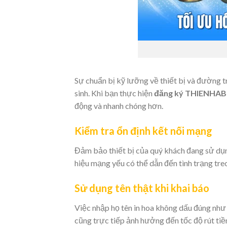
Sự chuẩn bị kỹ lưỡng về thiết bị và đường t
sinh. Khi bạn thực hiện
đăng ký THIENHA
động và nhanh chóng hơn.
Kiểm tra ổn định kết nối mạng
Đảm bảo thiết bị của quý khách đang sử dụn
hiệu mạng yếu có thể dẫn đến tình trạng tre
Sử dụng tên thật khi khai báo
Việc nhập họ tên in hoa không dấu đúng như
cũng trực tiếp ảnh hưởng đến tốc độ rút ti