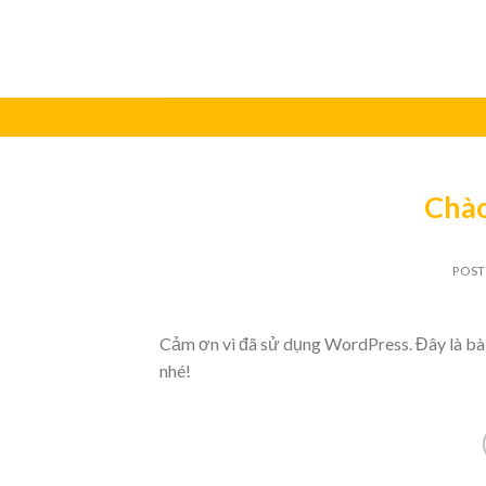
Skip
to
content
Chào
POS
Cảm ơn vì đã sử dụng WordPress. Đây là bài 
nhé!