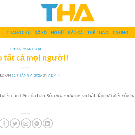
TRANG CHỦ
XỔ SỐ
NỔ HŨ
BẮN CÁ
THỂ THAO
CASINO
CHƯA PHÂN LOẠI
 tất cả mọi người!
TED ON
11 THÁNG 4, 2026
BY
ADMIN
viết đầu tiên của bạn. Sửa hoặc xóa nó, và bắt đầu bài viết của b