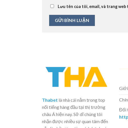
Lưu tên của tôi, email, và trang web 
Giới
Chí
Thabet
là nhà cái nằm trong top
nổi tiếng hàng đầu tại thị trường
Đối 
châu Á hiện nay. Sở dĩ chúng tôi
htt
nhận được nhiều sự quan tâm đến